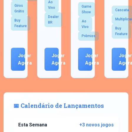
Ao
Giros
Game
Vivo
Cascata
Grátis
Show
Dealer
Multiplic
Buy
Ao
BR
Feature
Vivo
Buy
Feature
Prêmios
Jogar
Jogar
Jogar
Jogar
Agora
Agora
Agora
Agor
📅 Calendário de Lançamentos
Esta Semana
+3 novos jogos