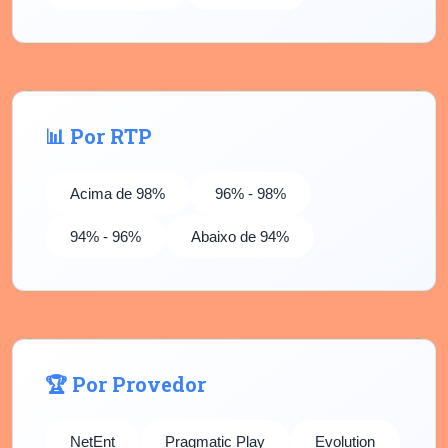
📊 Por RTP
Acima de 98%
96% - 98%
94% - 96%
Abaixo de 94%
🏆 Por Provedor
NetEnt
Pragmatic Play
Evolution