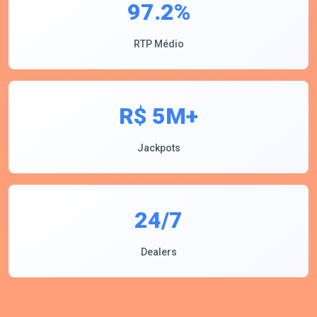
97.2%
RTP Médio
R$ 5M+
Jackpots
24/7
Dealers