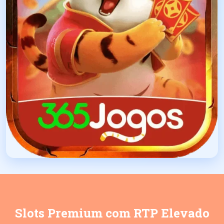
Slots Premium com RTP Elevado