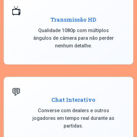
📺
Transmissão HD
Qualidade 1080p com múltiplos
ângulos de câmera para não perder
nenhum detalhe.
💬
Chat Interativo
Converse com dealers e outros
jogadores em tempo real durante as
partidas.