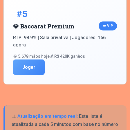
#5
💎 Baccarat Premium
👑 VIP
RTP: 98.9% | Sala privativa | Jogadores: 156
agora
🎯 5.678 mãos hoje
💰 R$ 420K ganhos
Jogar
📊
Atualização em tempo real:
Esta lista é
atualizada a cada 5 minutos com base no número