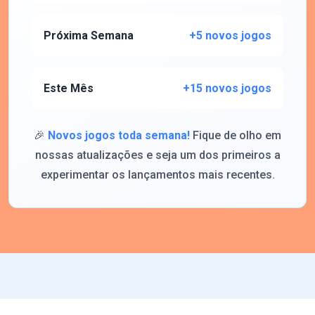
Próxima Semana
+5 novos jogos
Este Mês
+15 novos jogos
🎉
Novos jogos toda semana!
Fique de olho em
nossas atualizações e seja um dos primeiros a
experimentar os lançamentos mais recentes.