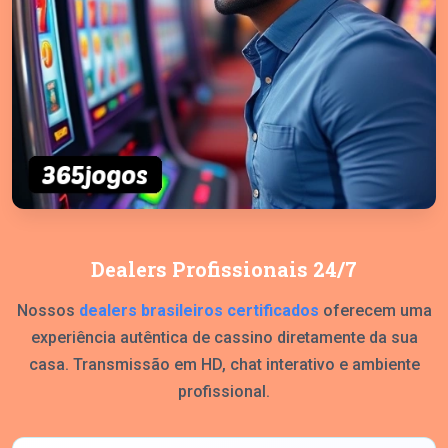
Dealers Profissionais 24/7
Nossos
dealers brasileiros certificados
oferecem uma
experiência autêntica de cassino diretamente da sua
casa. Transmissão em HD, chat interativo e ambiente
profissional.