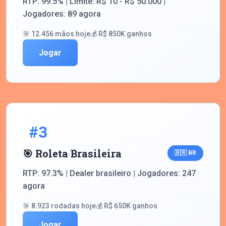
RTP: 99.5% | Limite: R$ 10 - R$ 50.000 |
Jogadores: 89 agora
🎯 12.456 mãos hoje
💰 R$ 850K ganhos
Jogar
#3
🎯 Roleta Brasileira
🇧🇷 BR
RTP: 97.3% | Dealer brasileiro | Jogadores: 247
agora
🎯 8.923 rodadas hoje
💰 R$ 650K ganhos
Jogar