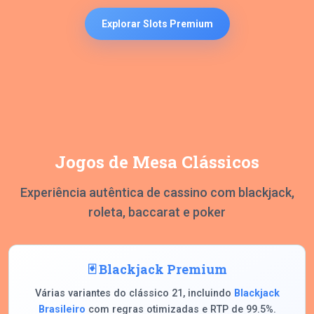
Explorar Slots Premium
Jogos de Mesa Clássicos
Experiência autêntica de cassino com blackjack,
roleta, baccarat e poker
🃏 Blackjack Premium
Várias variantes do clássico 21, incluindo
Blackjack
Brasileiro
com regras otimizadas e RTP de 99.5%.