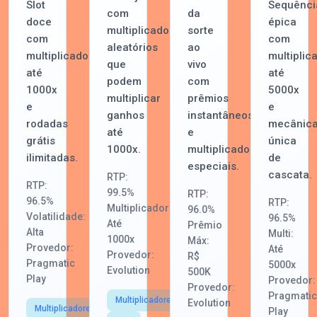
Slot
Sequênci
com
da
doce
épica
multiplicadores
sorte
com
com
aleatórios
ao
multiplicadores
multiplic
que
vivo
até
até
podem
com
1000x
5000x
multiplicar
prêmios
e
e
ganhos
instantâneos
rodadas
mecânic
até
e
grátis
única
1000x.
multiplicadores
ilimitadas.
de
especiais.
cascata.
RTP:
RTP:
99.5%
RTP:
96.5%
RTP:
Multiplicador:
96.0%
Volatilidade:
96.5%
Até
Prêmio
Alta
Multi:
1000x
Máx:
Provedor:
Até
Provedor:
R$
Pragmatic
5000x
Evolution
500K
Play
Provedor:
Provedor:
Pragmatic
Multiplicadores
Evolution
Multiplicadores
Play