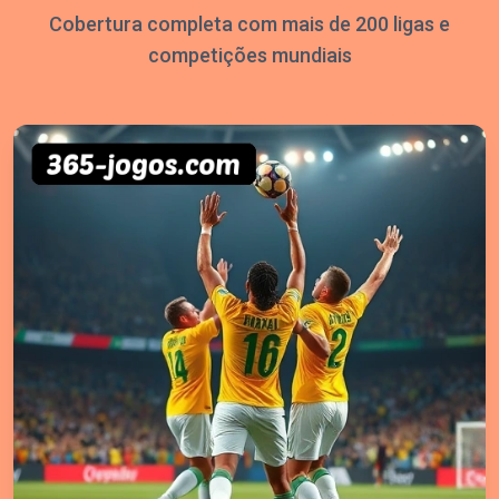
Cobertura completa com mais de 200 ligas e
competições mundiais