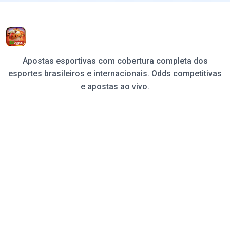
Apostas esportivas com cobertura completa dos
esportes brasileiros e internacionais. Odds competitivas
e apostas ao vivo.
Esportes
Todos os Esportes
Futebol
Basquete
Tênis
Ao Vivo