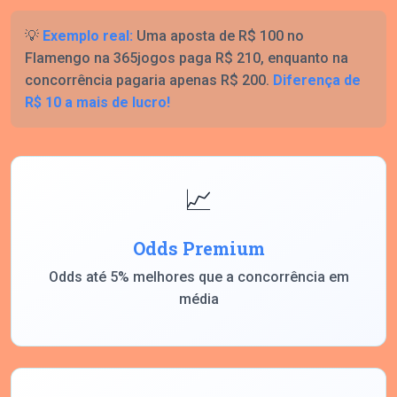
💡
Exemplo real:
Uma aposta de R$ 100 no
Flamengo na 365jogos paga R$ 210, enquanto na
concorrência pagaria apenas R$ 200.
Diferença de
R$ 10 a mais de lucro!
📈
Odds Premium
Odds até 5% melhores que a concorrência em
média