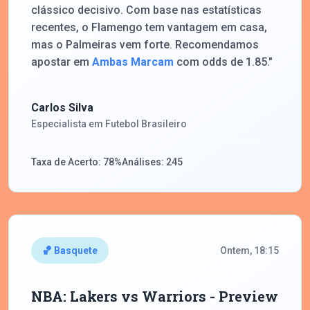
clássico decisivo. Com base nas estatísticas
recentes, o Flamengo tem vantagem em casa,
mas o Palmeiras vem forte. Recomendamos
apostar em
Ambas Marcam
com odds de 1.85."
Carlos Silva
Especialista em Futebol Brasileiro
Taxa de Acerto: 78%
Análises: 245
🏀 Basquete
Ontem, 18:15
NBA: Lakers vs Warriors - Preview