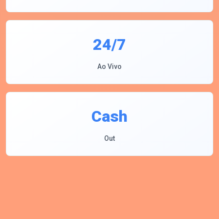
24/7
Ao Vivo
Cash
Out