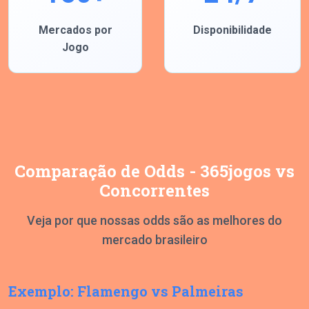
Mercados por
Disponibilidade
Jogo
Comparação de Odds - 365jogos vs
Concorrentes
Veja por que nossas odds são as melhores do
mercado brasileiro
Exemplo: Flamengo vs Palmeiras