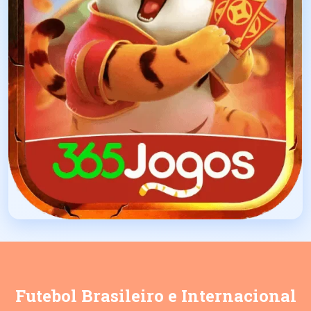
Futebol Brasileiro e Internacional