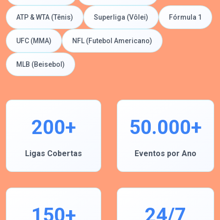
ATP & WTA (Tênis)
Superliga (Vôlei)
Fórmula 1
UFC (MMA)
NFL (Futebol Americano)
MLB (Beisebol)
200+
50.000+
Ligas Cobertas
Eventos por Ano
150+
24/7