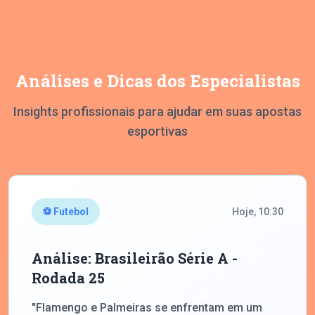
Análises e Dicas dos Especialistas
Insights profissionais para ajudar em suas apostas
esportivas
⚽ Futebol
Hoje, 10:30
Análise: Brasileirão Série A -
Rodada 25
"Flamengo e Palmeiras se enfrentam em um