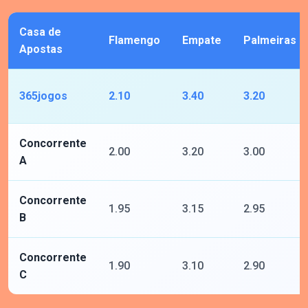
Casa de
Flamengo
Empate
Palmeiras
Apostas
365jogos
2.10
3.40
3.20
Concorrente
2.00
3.20
3.00
A
Concorrente
1.95
3.15
2.95
B
Concorrente
1.90
3.10
2.90
C