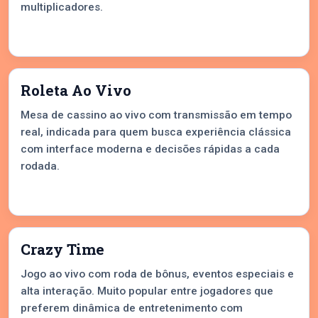
multiplicadores.
Jogar →
Roleta Ao Vivo
Mesa de cassino ao vivo com transmissão em tempo
real, indicada para quem busca experiência clássica
com interface moderna e decisões rápidas a cada
rodada.
Jogar →
Crazy Time
Jogo ao vivo com roda de bônus, eventos especiais e
alta interação. Muito popular entre jogadores que
preferem dinâmica de entretenimento com