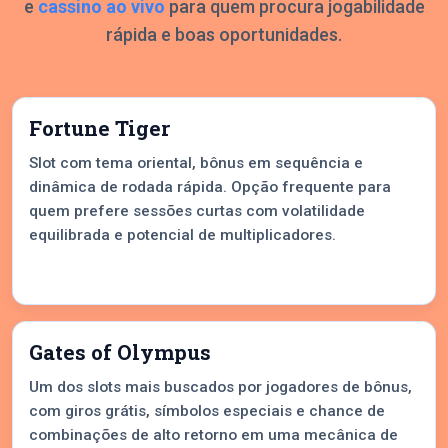
e
cassino ao vivo
para quem procura jogabilidade
rápida e boas oportunidades.
Fortune Tiger
Slot com tema oriental, bônus em sequência e
dinâmica de rodada rápida. Opção frequente para
quem prefere sessões curtas com volatilidade
equilibrada e potencial de multiplicadores.
Jogar →
Gates of Olympus
Um dos slots mais buscados por jogadores de bônus,
com giros grátis, símbolos especiais e chance de
combinações de alto retorno em uma mecânica de