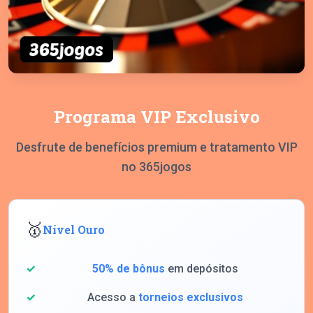
Programa VIP Exclusivo
Desfrute de benefícios premium e tratamento VIP
no 365jogos
🥇
Nível Ouro
50% de bônus
em depósitos
Acesso a
torneios exclusivos