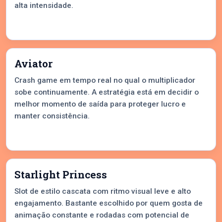
alta intensidade.
Jogar →
Aviator
Crash game em tempo real no qual o multiplicador
sobe continuamente. A estratégia está em decidir o
melhor momento de saída para proteger lucro e
manter consistência.
Jogar →
Starlight Princess
Slot de estilo cascata com ritmo visual leve e alto
engajamento. Bastante escolhido por quem gosta de
animação constante e rodadas com potencial de