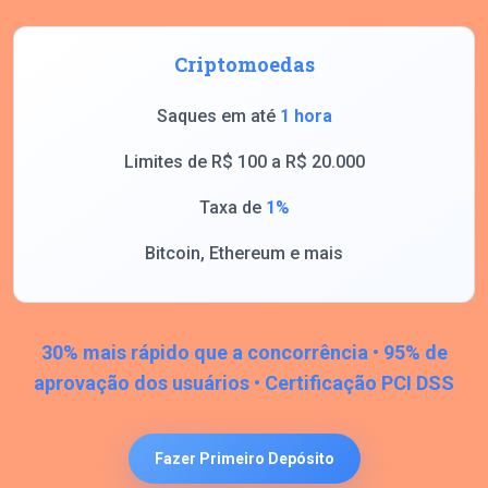
Criptomoedas
Saques em até
1 hora
Limites de R$ 100 a R$ 20.000
Taxa de
1%
Bitcoin, Ethereum e mais
30% mais rápido
que a concorrência •
95% de
aprovação
dos usuários •
Certificação PCI DSS
Fazer Primeiro Depósito