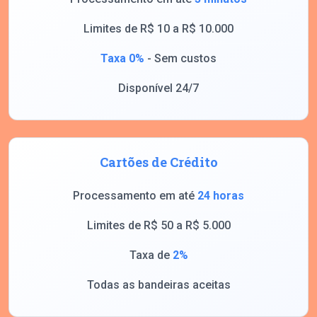
Limites de R$ 10 a R$ 10.000
Taxa 0%
- Sem custos
Disponível 24/7
Cartões de Crédito
Processamento em até
24 horas
Limites de R$ 50 a R$ 5.000
Taxa de
2%
Todas as bandeiras aceitas