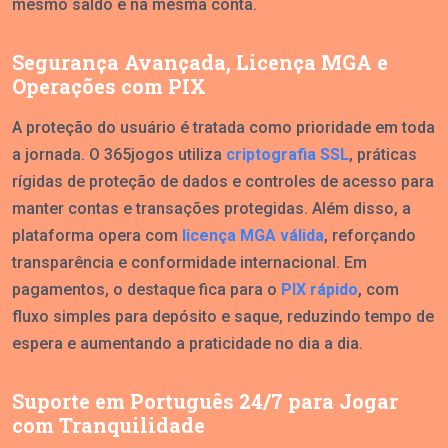
mesmo saldo e na mesma conta.
Segurança Avançada, Licença MGA e
Operações com PIX
A proteção do usuário é tratada como prioridade em toda
a jornada. O 365jogos utiliza
criptografia SSL
, práticas
rígidas de proteção de dados e controles de acesso para
manter contas e transações protegidas. Além disso, a
plataforma opera com
licença MGA válida
, reforçando
transparência e conformidade internacional. Em
pagamentos, o destaque fica para o
PIX rápido
, com
fluxo simples para depósito e saque, reduzindo tempo de
espera e aumentando a praticidade no dia a dia.
Suporte em Português 24/7 para Jogar
com Tranquilidade