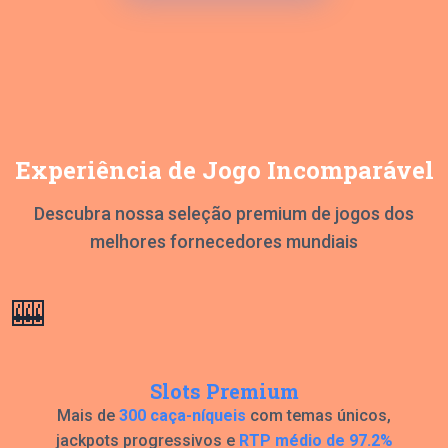
Experiência de Jogo Incomparável
Descubra nossa seleção premium de jogos dos
melhores fornecedores mundiais
🎰
Slots Premium
Mais de
300 caça-níqueis
com temas únicos,
jackpots progressivos e
RTP médio de 97.2%