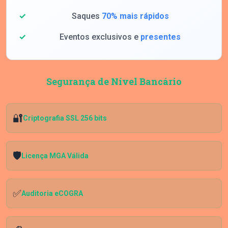
Saques
70% mais rápidos
Eventos exclusivos e
presentes
Segurança de Nível Bancário
🔐
Criptografia SSL 256 bits
🛡️
Licença MGA Válida
✅
Auditoria eCOGRA