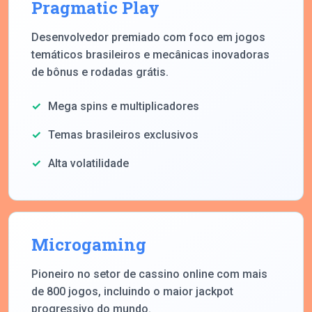
Pragmatic Play
Desenvolvedor premiado com foco em jogos
temáticos brasileiros e mecânicas inovadoras
de bônus e rodadas grátis.
Mega spins e multiplicadores
Temas brasileiros exclusivos
Alta volatilidade
Microgaming
Pioneiro no setor de cassino online com mais
de 800 jogos, incluindo o maior jackpot
progressivo do mundo.