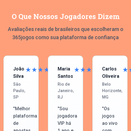
O Que Nossos Jogadores Dizem
Avaliações reais de brasileiros que escolheram o
365jogos como sua plataforma de confiança
João
Maria
Carlos
★★★★★
★★★★★
★
Silva
Santos
Oliveira
São
Rio de
Belo
Paulo,
Janeiro,
Horizonte,
SP
RJ
MG
"Melhor
"Sou
"Os
plataforma
jogadora
jogos
de
VIP há
ao vivo
apostas
1 ano e
com