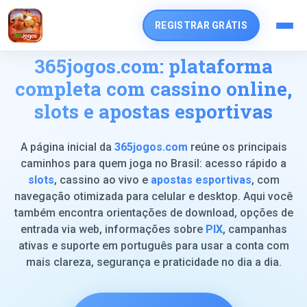
REGISTRAR GRÁTIS
365jogos.com: plataforma
completa com cassino online,
slots e apostas esportivas
A página inicial da
365jogos.com
reúne os principais
caminhos para quem joga no Brasil: acesso rápido a
slots
, cassino ao vivo e
apostas esportivas
, com
navegação otimizada para celular e desktop. Aqui você
também encontra orientações de download, opções de
entrada via web, informações sobre
PIX
, campanhas
ativas e suporte em português para usar a conta com
mais clareza, segurança e praticidade no dia a dia.