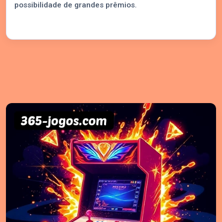
possibilidade de grandes prêmios.
Jogar →