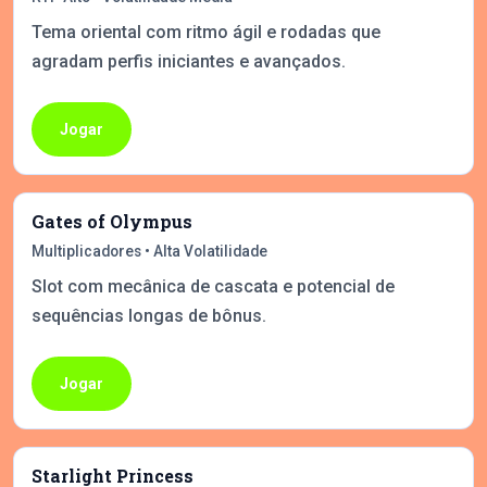
Tema oriental com ritmo ágil e rodadas que
agradam perfis iniciantes e avançados.
Jogar
Gates of Olympus
Multiplicadores • Alta Volatilidade
Slot com mecânica de cascata e potencial de
sequências longas de bônus.
Jogar
Starlight Princess