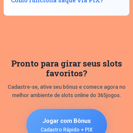
Você solicita o saque na conta e o
processamento é feito com agilidade seguindo as
regras da plataforma.
Pronto para girar seus slots
favoritos?
Cadastre-se, ative seu bônus e comece agora no
melhor ambiente de slots online do 365jogos.
Jogar com Bônus
Cadastro Rápido + PIX