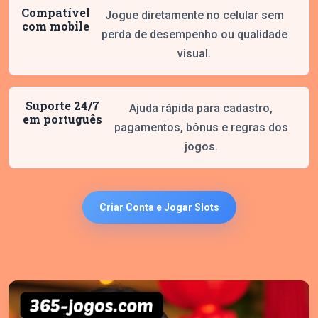
Compatível
Jogue diretamente no celular sem
com mobile
perda de desempenho ou qualidade
visual.
Suporte 24/7
Ajuda rápida para cadastro,
em português
pagamentos, bônus e regras dos
jogos.
Criar Conta e Jogar Slots