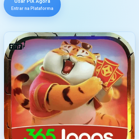
Usar PIX Agora
Entrar na Plataforma