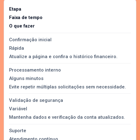
Etapa
Faixa de tempo
O que fazer
Confirmação inicial
Rápida
Atualize a página e confira o histórico financeiro.
Processamento interno
Alguns minutos
Evite repetir múltiplas solicitações sem necessidade.
Validação de segurança
Variável
Mantenha dados e verificação da conta atualizados.
Suporte
Atendimento contínuo