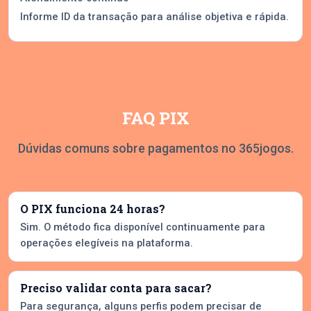
Informe ID da transação para análise objetiva e rápida.
FAQ PIX
Dúvidas comuns sobre pagamentos no 365jogos.
O PIX funciona 24 horas?
Sim. O método fica disponível continuamente para
operações elegíveis na plataforma.
Preciso validar conta para sacar?
Para segurança, alguns perfis podem precisar de