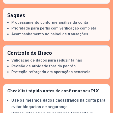
Saques
Processamento conforme análise da conta
Prioridade para perfis com verificação completa
Acompanhamento no painel de transações
Controle de Risco
Validação de dados para reduzir falhas
Revisão de atividade fora do padrão
Proteção reforçada em operações sensíveis
Checklist rápido antes de confirmar seu PIX
Use os mesmos dados cadastrados na conta para
evitar bloqueios de segurança.