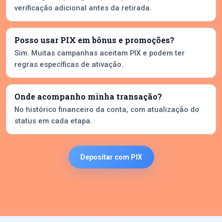
verificação adicional antes da retirada.
Posso usar PIX em bônus e promoções?
Sim. Muitas campanhas aceitam PIX e podem ter
regras específicas de ativação.
Onde acompanho minha transação?
No histórico financeiro da conta, com atualização do
status em cada etapa.
Depositar com PIX