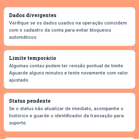
Dados divergentes
Verifique se os dados usados na operação coincidem
com o cadastro da conta para evitar bloqueios
automáticos.
Limite temporário
Algumas contas podem ter revisão pontual de limite.
Aguarde alguns minutos e tente novamente com valor
ajustado.
Status pendente
Se o status não atualizar de imediato, acompanhe o
histórico e guarde o identificador da transação para
suporte.